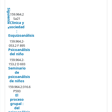
Siguiente
159.964.2
Sa21
Clinica y
sociedad
:
Esquizoanálisis
159.964.2-
053.2 F 895
Psicoanálisis
del niño
159.964.2-
153.2 D 693
Seminario
de
psicoanálisis
de niños
159.964.2:316.6
P593
El
proceso
grupal :
del