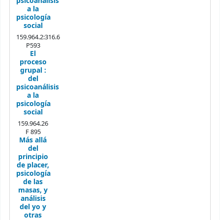
psicoanálisis
a la
psicología
social
159.964.2:316.6
P593
El
proceso
grupal :
del
psicoanálisis
a la
psicología
social
159.964.26
F 895
Más allá
del
principio
de placer,
psicología
de las
masas, y
análisis
del yo y
otras